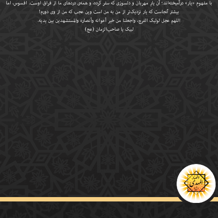
با مفهومِ «یار» درآمیخته‌اند؛ آن یارِ مهربان و دلسوزی که سفر کرده، و همه‌ی دردهای ما از فراق اوست. افسوس، اما
بیشتر آنجاست که یار نزدیک‌تر از من به من است وین عجب که من از وی دورم!
اللهم عجل لولیک الفرج، واجعلنا من خیر أعوانه وأنصاره والمستشهدین بین یدیه.
لبیک یا صاحب‌الزمان (عج)