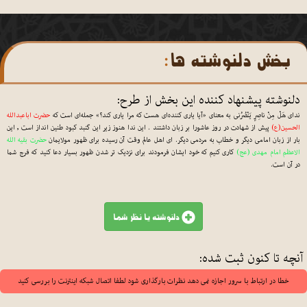
بخش دلنوشته ها
دلنوشته پیشنهاد کننده این بخش از طرح:
ندای هَلْ مِنْ ناصِرٍ یَنْصُرُنی به معنای «آیا یاری کننده‌ای هست که مرا یاری کند؟» جمله‌ای است که
حضرت اباعبدالله
الحسین(ع)
پیش از شهادت در روز عاشورا بر زبان داشتند . این ندا هنوز زیر این گنبد کبود طنین انداز است , این
بار از زبان امامی دیگر و خطاب به مردمی دیگر. ای اهل عالم وقت آن رسیده برای ظهور مولایمان
حضرت بقیه الله
الاعظم امام مهدی (عج)
کاری کنیم که خود ایشان فرمودند برای نزدیک تر شدن ظهور بسیار دعا کنید که فرج شما
در آن است.
دلنوشته یا نظر شما
آنچه تا کنون ثبت شده:
خطا در ارتباط با سرور اجازه نمی دهد نظرات بارگذاری شود لطفا اتصال شبکه اینترنت را بررسی کنید