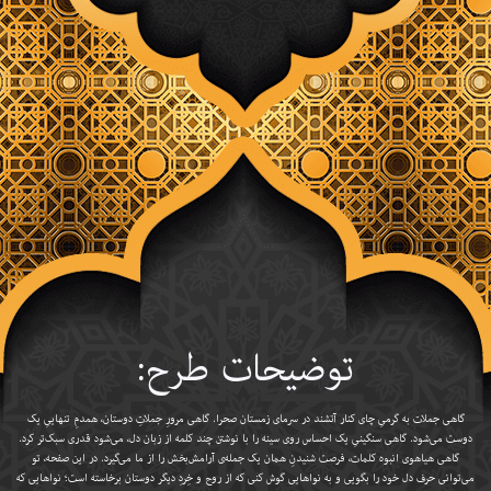
توضیحات طرح:
گاهی جملات به گرمیِ چای کنار آتشند در سرمای زمستان صحرا. گاهی مرورِ جملاتِ دوستان، همدمِ تنهاییِ یک
دوست می‌شود. گاهی سنگینیِ یک احساس روی سینه را با نوشتن چند کلمه از زبان دل، می‌شود قدری سبک‌تر کرد.
گاهی هیاهوی انبوه کلمات، فرصت شنیدنِ همان یک جمله‌ی آرامش‌بخش را از ما می‌گیرد. در این صفحه، تو
می‌توانی حرف دل خود را بگویی و به نواهایی گوش کنی که از روح و خِردِ دیگر دوستان برخاسته است؛ نواهایی که