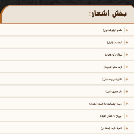
بخش اشعار
طعم نارنج (مثنوی)
لبخندت (غزل)
مرا آدم کن (غزل)
از ما سلام (قصیده)
تا ثریا می‌رسد (غزل)
بار هجران (غزل)
دیدار چشمانت نماز است (مثنوی)
جریان دل‌تنگی (غزل)
کعبهٔ دل‌ها (مخمّس)